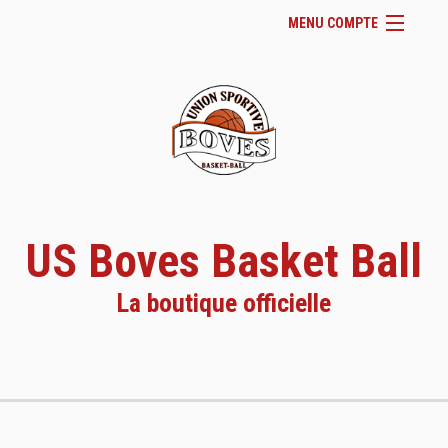
MENU COMPTE
Accueil
Page Facebook du club
Facebook
Se connecter
Panier (
vide
)
US Boves Basket Ball
La boutique officielle