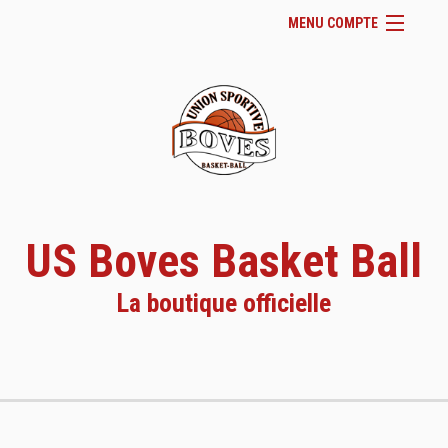
MENU COMPTE
Accueil
Page Facebook du club
Facebook
Se connecter
Panier (
vide
)
US Boves Basket Ball
La boutique officielle