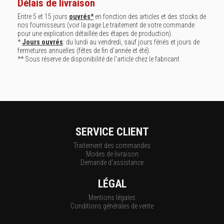
Délais de livraison
Entre 5 et 15 jours
ouvrés*
en fonction des articles et des stocks de
nos fournisseurs (voir la page
Le traitement de votre commande
pour une explication détaillée des étapes de production).
*
Jours ouvrés
: du lundi au vendredi, sauf jours fériés et jours de
fermetures annuelles (fêtes de fin d'année et été).
** Sous réserve de disponibilité de l'article chez le fabricant
SERVICE CLIENT
Traitement des commandes
Modes de livraison
Demande d'assistance
LÉGAL
Mentions légales
Conditions générales de vente