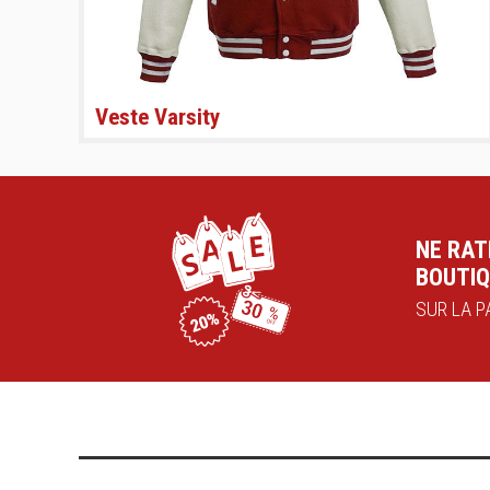
Veste Varsity
NE RAT
BOUTIQ
SUR LA PA