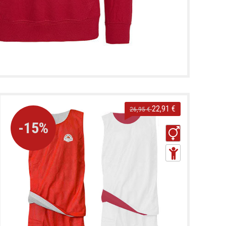
22,91 €
26,95 €
-15%