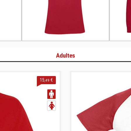
Adultes
15
€
,49