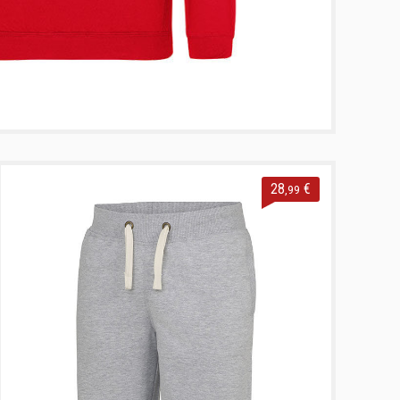
28
€
,99