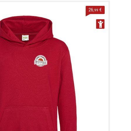
26
€
,99