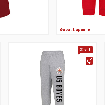
Sweat Capuche
32
€
,99