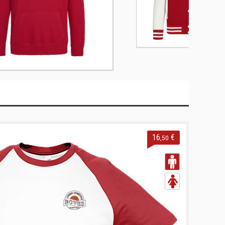
16
€
,50