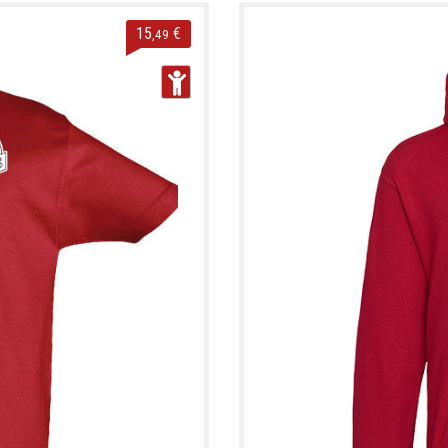
15
€
,49