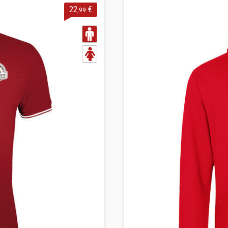
22
€
,99