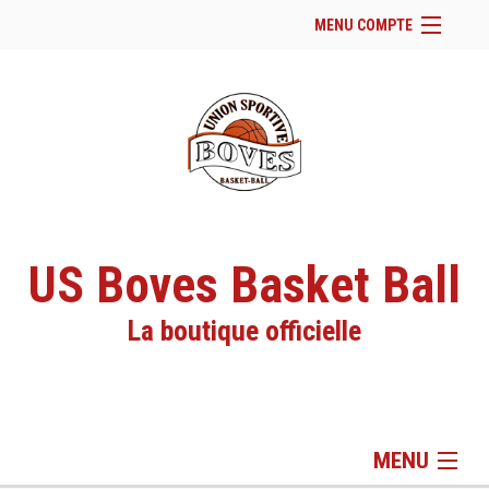
MENU COMPTE
Accueil
Page Facebook du club
Facebook
Se connecter
Panier (
vide
)
US Boves Basket Ball
La boutique officielle
MENU