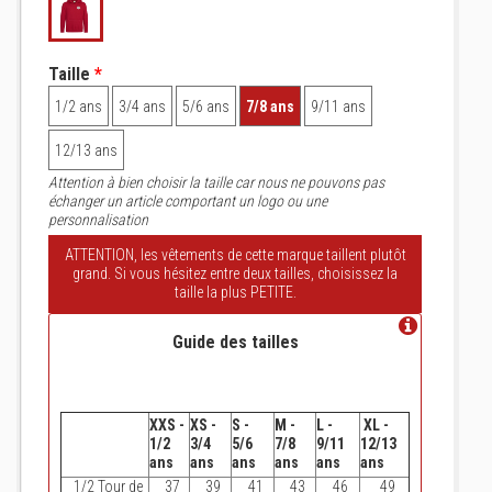
Taille
*
1/2 ans
3/4 ans
5/6 ans
7/8 ans
9/11 ans
12/13 ans
Attention à bien choisir la taille car nous ne pouvons pas
échanger un article comportant un logo ou une
personnalisation
ATTENTION, les vêtements de cette marque taillent plutôt
grand. Si vous hésitez entre deux tailles, choisissez la
taille la plus PETITE.
Guide des tailles
XXS -
XS -
S -
M -
L -
XL -
1/2
3/4
5/6
7/8
9/11
12/13
ans
ans
ans
ans
ans
ans
1/2 Tour de
37
39
41
43
46
49