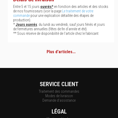
Entre 5 et 15 jours
ouvrés*
en fonction des articles et des stocks
de nos fournisseurs (voir la page
Le traitement de votre
commande
pour une explication détaillée des étapes de
production).
*
Jours ouvrés
: du lundi au vendredi, sauf jours fériés et jours
de fermetures annuelles (fêtes de fin d'année et été).
** Sous réserve de disponibilité de l'article chez le fabricant
Plus d'articles...
SERVICE CLIENT
Traitement des commandes
Modes de livraison
Demande d'assistance
LÉGAL