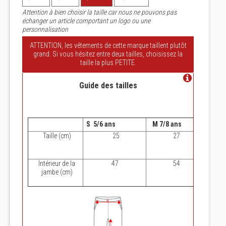
Attention à bien choisir la taille car nous ne pouvons pas
échanger un article comportant un logo ou une
personnalisation
ATTENTION, les vêtements de cette marque taillent plutôt
grand. Si vous hésitez entre deux tailles, choisissez la
taille la plus PETITE.
Guide des tailles
S 5/6 ans
M 7/8 ans
L 9/1
Taille (cm)
25
27
Intérieur de la
47
54
jambe (cm)