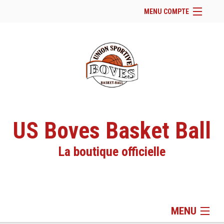
MENU COMPTE
Accueil
Page Facebook du club
Facebook
Se connecter
Panier (
vide
)
US Boves Basket Ball
La boutique officielle
MENU