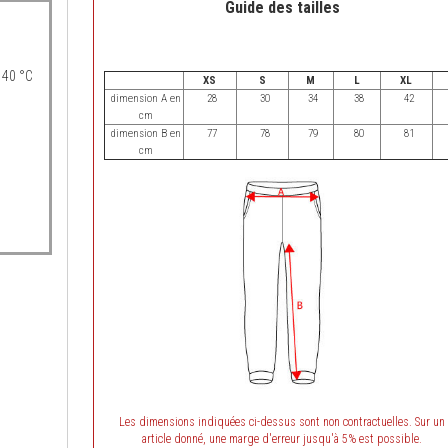
Guide des tailles
 40 °C
XS
S
M
L
XL
dimension A en
28
30
34
38
42
cm
dimension B en
77
78
79
80
81
cm
Les dimensions indiquées ci-dessus sont non contractuelles. Sur un
article donné, une marge d'erreur jusqu'à 5% est possible.