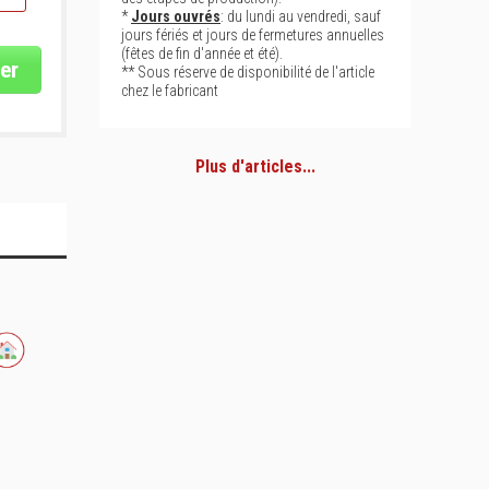
*
Jours ouvrés
: du lundi au vendredi, sauf
jours fériés et jours de fermetures annuelles
(fêtes de fin d'année et été).
er
** Sous réserve de disponibilité de l'article
chez le fabricant
Plus d'articles...