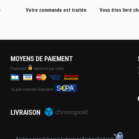
e
Votre commande est traitée
Vous êtes livré c
MOYENS DE PAIEMENT
Paiement
sécurisé par carte
ou par virement bancaire
LIVRAISON
Boutique propulsée par la technologie
BoutiqueFactory™