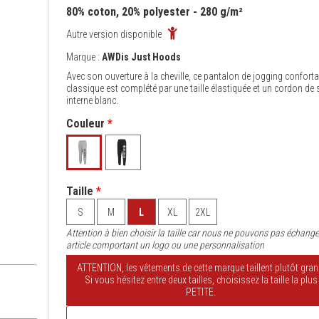
80% coton, 20% polyester - 280 g/m²
Autre version disponible
Marque :
AWDis Just Hoods
Avec son ouverture à la cheville, ce pantalon de jogging conforta
classique est complété par une taille élastiquée et un cordon de 
interne blanc.
Couleur
*
Taille
*
S
M
L
XL
2XL
Attention à bien choisir la taille car nous ne pouvons pas échange
article comportant un logo ou une personnalisation
ATTENTION, les vêtements de cette marque taillent plutôt gran
Si vous hésitez entre deux tailles, choisissez la taille la plus
PETITE.