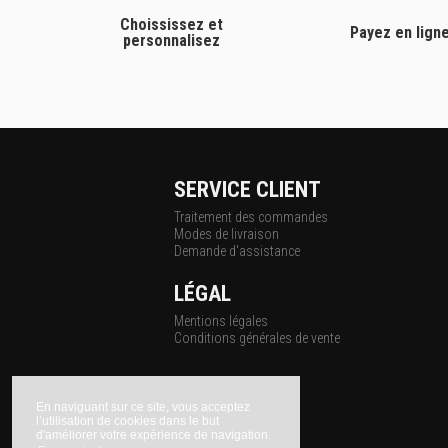
Choississez et
Payez en lign
personnalisez
SERVICE CLIENT
Traitement des commandes
Modes de livraison
Demande d'assistance
LÉGAL
Mentions légales
Conditions générales de vente
En naviguant sur ce site, vous acceptez
l’utilisation de cookies dans le but
d'améliorer votre expérience de navigation.