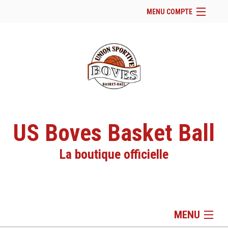
MENU COMPTE
Accueil
Page Facebook du club
Facebook
Se connecter
Panier (
vide
)
US Boves Basket Ball
La boutique officielle
MENU