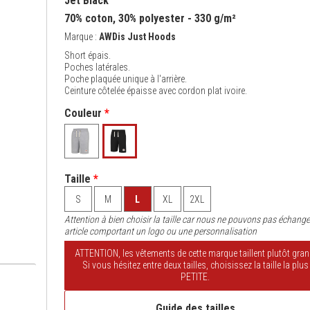
Jet Black
70% coton, 30% polyester - 330 g/m²
Marque :
AWDis Just Hoods
Short épais.
Poches latérales.
Poche plaquée unique à l'arrière.
Ceinture côtelée épaisse avec cordon plat ivoire.
Couleur
*
Taille
*
S
M
L
XL
2XL
Attention à bien choisir la taille car nous ne pouvons pas échange
article comportant un logo ou une personnalisation
ATTENTION, les vêtements de cette marque taillent plutôt gran
Si vous hésitez entre deux tailles, choisissez la taille la plus
PETITE.
Guide des tailles