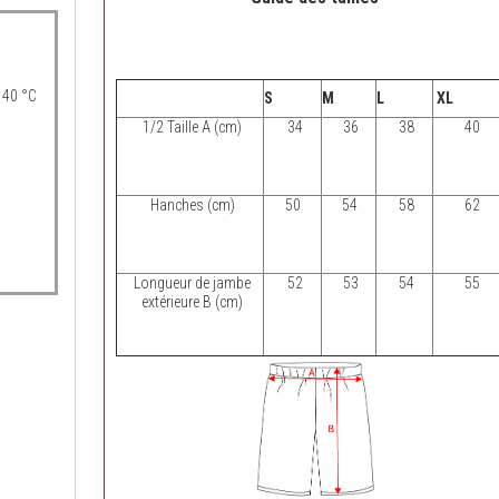
 40 °C
S
M
L
XL
1/2 Taille A (cm)
34
36
38
40
Hanches (cm)
50
54
58
62
Longueur de jambe
52
53
54
55
extérieure B (cm)