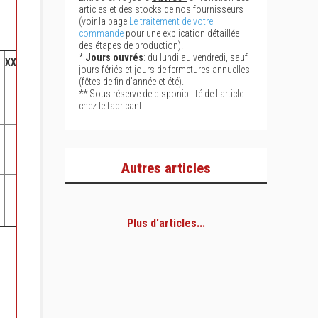
articles et des stocks de nos fournisseurs
(voir la page
Le traitement de votre
commande
pour une explication détaillée
des étapes de production).
*
Jours ouvrés
: du lundi au vendredi, sauf
XXL
jours fériés et jours de fermetures annuelles
42
(fêtes de fin d'année et été).
** Sous réserve de disponibilité de l'article
chez le fabricant
66
Autres articles
56
Plus d'articles...