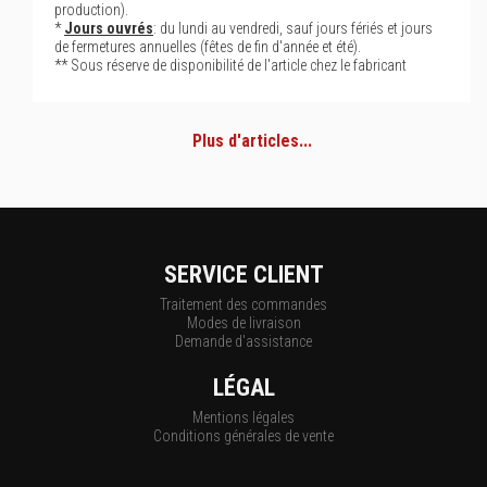
production).
*
Jours ouvrés
: du lundi au vendredi, sauf jours fériés et jours
de fermetures annuelles (fêtes de fin d'année et été).
** Sous réserve de disponibilité de l'article chez le fabricant
Plus d'articles...
SERVICE CLIENT
Traitement des commandes
Modes de livraison
Demande d'assistance
LÉGAL
Mentions légales
Conditions générales de vente