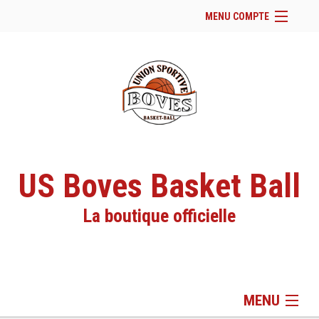
MENU COMPTE
Accueil
Page Facebook du club
Facebook
Se connecter
Panier (
vide
)
US Boves Basket Ball
La boutique officielle
MENU