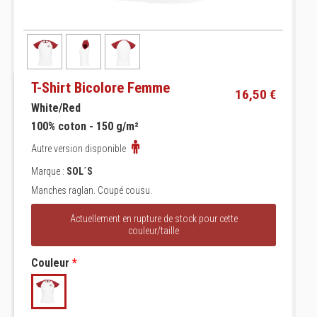
T-Shirt Bicolore Femme
16,50 €
White/Red
100% coton - 150 g/m²
Autre version disponible
Marque :
SOL´S
Manches raglan. Coupé cousu.
Actuellement en rupture de stock pour cette
couleur/taille
Couleur
*