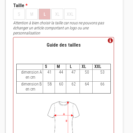
Taille
*
S
M
L
XL
XXL
Attention à bien choisir la taille car nous ne pouvons pas
échanger un article comportant un logo ou une
personnalisation
Guide des tailles
S
M
L
XL
XXL
dimension A
41
44
47
50
53
en cm
dimension B
58
60
62
64
66
en cm