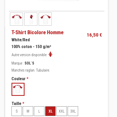
T-Shirt Bicolore Homme
16,50 €
White/Red
100% coton - 150 g/m²
Autre version disponible
Marque :
SOL´S
Manches raglan. Tubulaire.
Couleur
*
Taille
*
S
M
L
XL
XXL
3XL