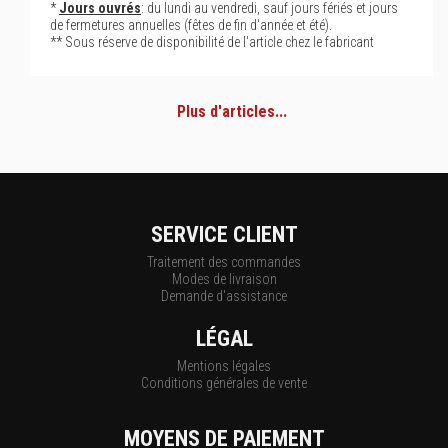
*
Jours ouvrés
: du lundi au vendredi, sauf jours fériés et jours
de fermetures annuelles (fêtes de fin d'année et été).
** Sous réserve de disponibilité de l'article chez le fabricant
Plus d'articles...
SERVICE CLIENT
Traitement des commandes
Modes de livraison
Demande d'assistance
LÉGAL
Mentions légales
Conditions générales de vente
MOYENS DE PAIEMENT