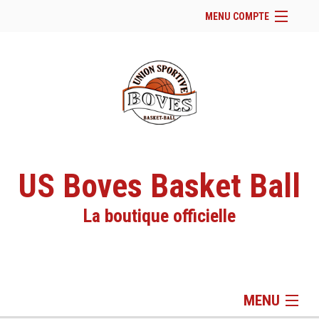
MENU COMPTE
Accueil
Page Facebook du club
Facebook
Se connecter
Panier (
vide
)
US Boves Basket Ball
La boutique officielle
MENU